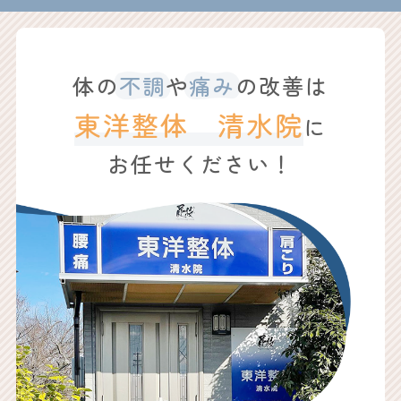
体の
不調
や
痛み
の改善は
東洋整体 清水院
に
お任せください！