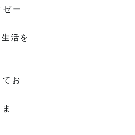
クゼー
の生活を
してお
りま