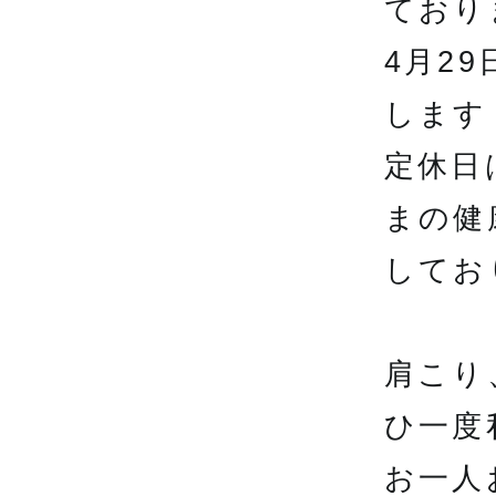
ており
4月2
します
定休日
まの健
してお
肩こり
ひ一度
お一人