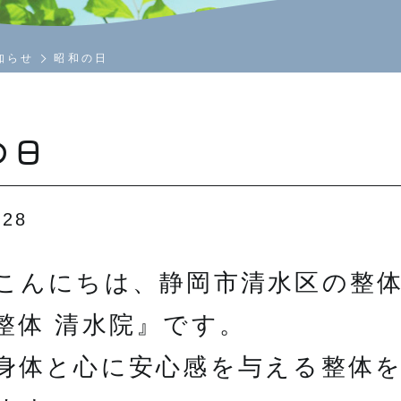
知らせ
昭和の日
の日
.28
こんにちは、静岡市清水区の整
整体 清水院』です。
身体と心に安心感を与える整体